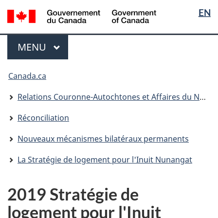
Sélectio
/
EN
Passer
Passer
Passer
Government
de
au
à
à
of
contenu
« Au
la
la
Menu
Canada
MENU
PRINCIPAL
principal
sujet
version
langue
du
HTML
Vous
gouvernement »
simplifiée
Canada.ca
êtes
ici
Relations Couronne-Autochtones et Affaires du Nord Canada
:
Réconciliation
Nouveaux mécanismes bilatéraux permanents
La Stratégie de logement pour l'Inuit Nunangat
2019 Stratégie de
logement pour l'Inuit