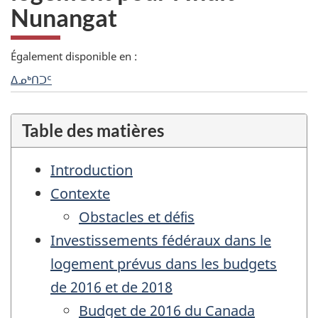
Nunangat
Langues
Également disponible en :
autochtones
ᐃᓄᒃᑎᑐᑦ
Table des matières
Introduction
Contexte
Obstacles et déﬁs
Investissements fédéraux dans le
logement prévus dans les budgets
de 2016 et de 2018
Budget de 2016 du Canada